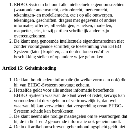
EHBO-Systeem behoudt alle intellectuele eigendomsrechten
(waaronder auteursrecht, octrooirecht, merkenrecht,
tekeningen- en modellenrecht, etc.) op alle ontwerpen,
tekeningen, geschriften, dragers met gegevens of andere
informatie, offertes, afbeeldingen, schetsen, modellen,
maquettes, etc., tenzij partijen schriftelijk anders zijn
overeengekomen.
De klant mag genoemde intellectuele eigendomsrechten niet
zonder voorafgaande schriftelijke toestemming van EHBO-
Systeem (laten) kopiëren, aan derden tonen en/of ter
beschikking stellen of op andere wijze gebruiken.
Artikel 15: Geheimhouding
De klant houdt iedere informatie (in welke vorm dan ook) die
hij van EHBO-Systeem ontvangt geheim.
Hetzelfde geldt voor alle andere informatie betreffende
EHBO-Systeem waarvan de klant weet of redelijkerwijs kan
vermoeden dat deze geheim of vertrouwelijk is, dan wel
waarvan hij kan verwachten dat verspreiding ervan EHBO-
Systeem schade kan berokkenen.
De klant neemt alle nodige maatregelen om te waarborgen dat
hij de in lid 1 en 2 genoemde informatie ook geheimhoudt.
De in dit artikel omschreven geheimhoudingsplicht geldt niet