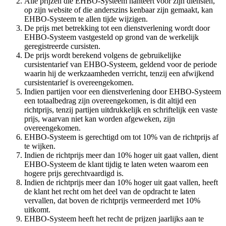
Alle prijzen die EHBO-Systeem hanteert voor zijn diensten,
op zijn website of die anderszins kenbaar zijn gemaakt, kan
EHBO-Systeem te allen tijde wijzigen.
De prijs met betrekking tot een dienstverlening wordt door
EHBO-Systeem vastgesteld op grond van de werkelijk
geregistreerde cursisten.
De prijs wordt berekend volgens de gebruikelijke
cursistentarief van EHBO-Systeem, geldend voor de periode
waarin hij de werkzaamheden verricht, tenzij een afwijkend
cursistentarief is overeengekomen.
Indien partijen voor een dienstverlening door EHBO-Systeem
een totaalbedrag zijn overeengekomen, is dit altijd een
richtprijs, tenzij partijen uitdrukkelijk en schriftelijk een vaste
prijs, waarvan niet kan worden afgeweken, zijn
overeengekomen.
EHBO-Systeem is gerechtigd om tot 10% van de richtprijs af
te wijken.
Indien de richtprijs meer dan 10% hoger uit gaat vallen, dient
EHBO-Systeem de klant tijdig te laten weten waarom een
hogere prijs gerechtvaardigd is.
Indien de richtprijs meer dan 10% hoger uit gaat vallen, heeft
de klant het recht om het deel van de opdracht te laten
vervallen, dat boven de richtprijs vermeerderd met 10%
uitkomt.
EHBO-Systeem heeft het recht de prijzen jaarlijks aan te