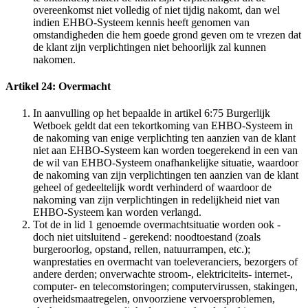
overeenkomst niet volledig of niet tijdig nakomt, dan wel
indien EHBO-Systeem kennis heeft genomen van
omstandigheden die hem goede grond geven om te vrezen dat
de klant zijn verplichtingen niet behoorlijk zal kunnen
nakomen.
Artikel 24: Overmacht
In aanvulling op het bepaalde in artikel 6:75 Burgerlijk
Wetboek geldt dat een tekortkoming van EHBO-Systeem in
de nakoming van enige verplichting ten aanzien van de klant
niet aan EHBO-Systeem kan worden toegerekend in een van
de wil van EHBO-Systeem onafhankelijke situatie, waardoor
de nakoming van zijn verplichtingen ten aanzien van de klant
geheel of gedeeltelijk wordt verhinderd of waardoor de
nakoming van zijn verplichtingen in redelijkheid niet van
EHBO-Systeem kan worden verlangd.
Tot de in lid 1 genoemde overmachtsituatie worden ook -
doch niet uitsluitend - gerekend: noodtoestand (zoals
burgeroorlog, opstand, rellen, natuurrampen, etc.);
wanprestaties en overmacht van toeleveranciers, bezorgers of
andere derden; onverwachte stroom-, elektriciteits- internet-,
computer- en telecomstoringen; computervirussen, stakingen,
overheidsmaatregelen, onvoorziene vervoersproblemen,