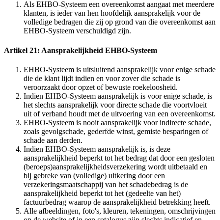
Als EHBO-Systeem een overeenkomst aangaat met meerdere
klanten, is ieder van hen hoofdelijk aansprakelijk voor de
volledige bedragen die zij op grond van die overeenkomst aan
EHBO-Systeem verschuldigd zijn.
Artikel 21: Aansprakelijkheid EHBO-Systeem
EHBO-Systeem is uitsluitend aansprakelijk voor enige schade
die de klant lijdt indien en voor zover die schade is
veroorzaakt door opzet of bewuste roekeloosheid.
Indien EHBO-Systeem aansprakelijk is voor enige schade, is
het slechts aansprakelijk voor directe schade die voortvloeit
uit of verband houdt met de uitvoering van een overeenkomst.
EHBO-Systeem is nooit aansprakelijk voor indirecte schade,
zoals gevolgschade, gederfde winst, gemiste besparingen of
schade aan derden.
Indien EHBO-Systeem aansprakelijk is, is deze
aansprakelijkheid beperkt tot het bedrag dat door een gesloten
(beroeps)aansprakelijkheidsverzekering wordt uitbetaald en
bij gebreke van (volledige) uitkering door een
verzekeringsmaatschappij van het schadebedrag is de
aansprakelijkheid beperkt tot het (gedeelte van het)
factuurbedrag waarop de aansprakelijkheid betrekking heeft.
Alle afbeeldingen, foto's, kleuren, tekeningen, omschrijvingen
op de website of in een catalogus zijn slechts indicatief en